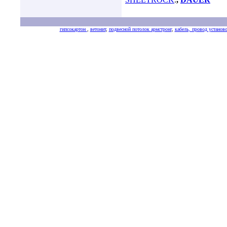
гипсокартон
,
ветонит
,
подвесной потолок армстронг
,
кабель, провод установ