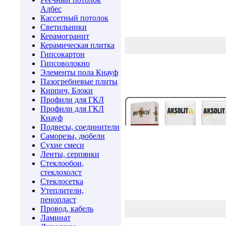
Албес
Кассетный потолок
Светильники
Керамогранит
Керамическая плитка
Гипсокартон
Гипсоволокно
Элементы пола Кнауф
Пазогребневые плиты
Кирпич, Блоки
Профили для ГКЛ
Профили для ГКЛ
Кнауф
Подвесы, соединители
Саморезы, дюбели
Cухие смеси
Ленты, серпянки
Стеклообои,
стеклохолст
Стеклосетка
Утеплители,
пенопласт
Провод, кабель
Ламинат