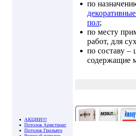
по назначени
декоративные
пол
;
по месту при
работ, для с
по составу –
содержащие 
АКЦИИ!!!
Потолок Армстронг
Потолок Грильято
Реечный потолок